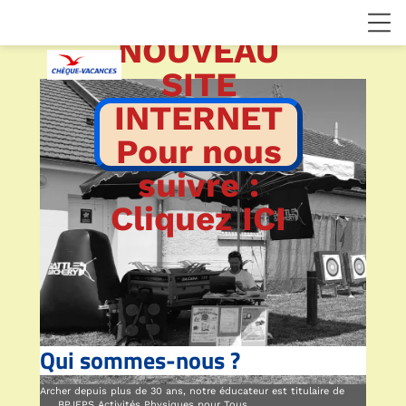
NOUVEAU
SITE
INTERNET
Pour nous
suivre :
Cliquez ICI
Qui sommes-nous ?
Archer depuis plus de 30 ans, notre éducateur est titulaire de
BPJEPS Activités Physiques pour Tous